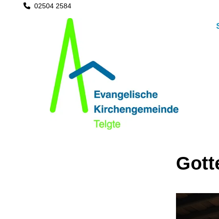
02504 2584

Gott