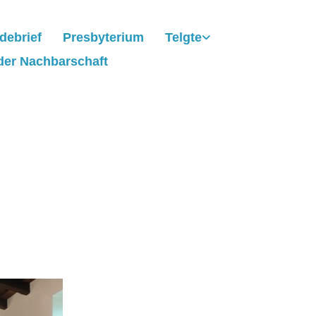
debrief
Presbyterium
Telgte
der Nachbarschaft