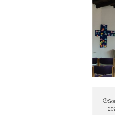
So
20