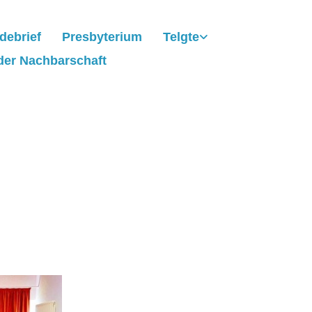
debrief
Presbyterium
Telgte
der Nachbarschaft