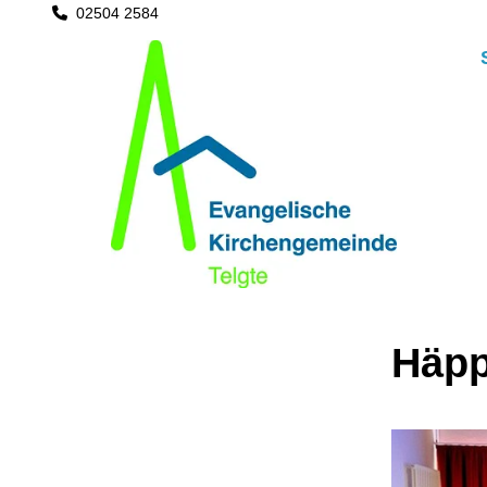
02504 2584

Häpp