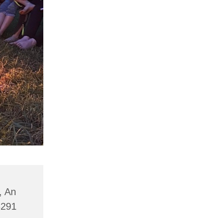
, An
8291