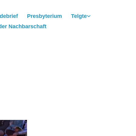
debrief
Presbyterium
Telgte
der Nachbarschaft