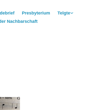
debrief
Presbyterium
Telgte
der Nachbarschaft