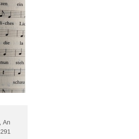
, An
8291