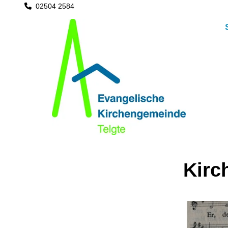
02504 2584

Kirc